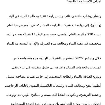
أهداف الاستدامة العالمية."
وأشار ريشاب سانغفي، نائب رئيس رابطة تنقية ومعالجة المياه في الهند
(وابتاي)، إلى زيادة عدد شركات الرابطة المشاركة في المعرض هذا العام
بنسبة 30% مقارنة بالعام الماضي، حيث يضم الوفد 17 شركة هندية رائدة،
متخصصة في تنقية المياه ومعالجة مياه الصرف والإدارة المستدامة للمياه.
خلال ويتيكس 2025، تستعرض الشركات الهندية مجموعة واسعة من
المنتجات والخدمات المبتكرة إضافة إلى حلول متقدمة في إنتاج ونقل
وتوزيع الطاقة والمياه والطاقة المتجددة، إلى جانب تقنيات مصاحبة تشمل
أنظمة الضخ ومعالجة المياه، ومنتجات البلاستيك المقوى بالألياف الزجاجية،
وأغشية الترشيح، ومكونات الخلايا الشمسية، والمفاتيح الكهربائية، ولوحات
التحكم، ما يعزز مكانة الهند كشريك حيوي في البنية التحتية المستدامة