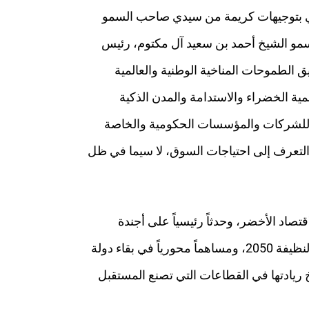
 دبي بتوجيهات كريمة من سيدي صاحب السمو
سمو الشيخ أحمد بن سعيد آل مكتوم، رئيس
 الطموحات المناخية الوطنية والعالمية
ة الخضراء والاستدامة والمدن الذكية
ة للشركات والمؤسسات الحكومية والخاصة
التعرف إلى احتياجات السوق، لا سيما في ظل
تصاد الأخضر، وحدثاً رئيسياً على أجندة
الاستدامة، وممكّناً رئيسياً لتحقيق أهداف استراتيجية الإمارات للحياد المناخي 2050، واستراتيجية دبي للطاقة النظيفة 2050، ومساهماً محورياً في بقاء دولة
يخ ريادتها في القطاعات التي تصنع المستقبل