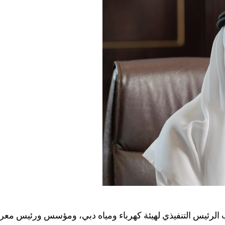
دب الرئيس التنفيذي لهيئة كهرباء ومياه دبي، ومؤسس ورئيس م