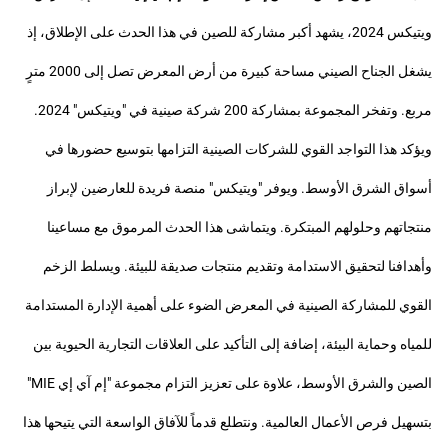
ويتيكس 2024، يشهد أكبر مشاركة للصين في هذا الحدث على الإطلاق، إذ
يشغل الجناح الصيني مساحة كبيرة من أرض المعرض تصل إلى 2000 مترٍ
مربع. وتفخر المجموعة بمشاركة 200 شركة صينية في "ويتيكس" 2024.
ويؤكد هذا التواجد القوي للشركات الصينية التزامها بتوسيع حضورها في
أسواق الشرق الأوسط. ويوفر "ويتيكس" منصة فريدة للعارضين لإبراز
منتجاتهم وحلولهم المبتكرة. ويتماشى هذا الحدث المرموق مع مساعينا
وأهدافنا لتحقيق الاستدامة وتقديم منتجات صديقة للبيئة. ويسلط الزخم
القوي للمشاركة الصينية في المعرض الضوء على أهمية الإدارة المستدامة
للمياه وحماية البيئة، إضافة إلى التأكيد على العلاقات التجارية الحيوية بين
الصين والشرق الأوسط، علاوة على تعزيز التزام مجموعة "إم آي إي MIE"
بتسهيل فرص الأعمال العالمية. ونتطلع قدماً للآفاق الواسعة التي يتيحها هذا