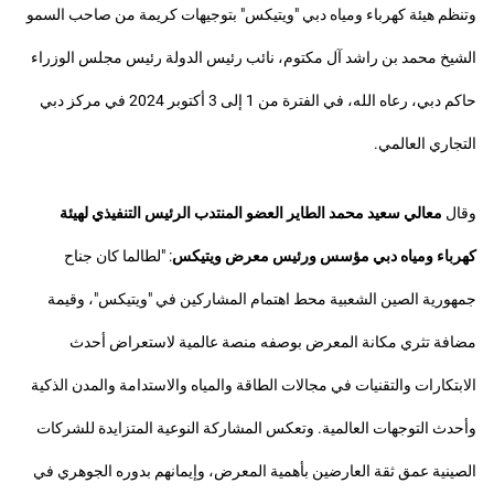
وتنظم هيئة كهرباء ومياه دبي "ويتيكس" بتوجيهات كريمة من صاحب السمو
الشيخ محمد بن راشد آل مكتوم، نائب رئيس الدولة رئيس مجلس الوزراء
حاكم دبي، رعاه الله، في الفترة من 1 إلى 3 أكتوبر 2024 في مركز دبي
التجاري العالمي.
وقال
معالي سعيد محمد الطاير العضو المنتدب الرئيس التنفيذي لهيئة
كهرباء ومياه دبي مؤسس ورئيس معرض ويتيكس
: "لطالما كان جناح
جمهورية الصين الشعبية محط اهتمام المشاركين في "ويتيكس"، وقيمة
مضافة تثري مكانة المعرض بوصفه منصة عالمية لاستعراض أحدث
الابتكارات والتقنيات في مجالات الطاقة والمياه والاستدامة والمدن الذكية
وأحدث التوجهات العالمية. وتعكس المشاركة النوعية المتزايدة للشركات
الصينية عمق ثقة العارضين بأهمية المعرض، وإيمانهم بدوره الجوهري في