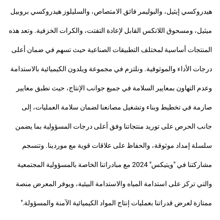
هيدروكسي إيثيل، والبوليمر فائق الامتصاص، والسليلوز هيدروكسي بروبيل
ميثيل، ومسحوق اللاتكس القابل لإعادة التفتت، والكرات الخزفية. وتعد هذه
المنتجات أساسية لمختلف التطبيقات الصناعية حيث تسهم في ضمان أعلى
درجات الأداء والموثوقية. ونلتزم في مجموعة ويلدون الكيميائية بالاستدامة
وعدم التهاون بمعايير السلامة في جميع جوانب الإنتاج، حيث نطبق معايير
صارمة في تخطيط وبناء وتشغيل مصانعنا لضمان سلامة العمليات، إلى
جانب الحرص على توريد منتجاتنا وفق أعلى درجات المسؤولية بما يضمن
سلسلة إمداد موثوقة، والحفاظ على علاقات قوية مع موردينا. وتنسجم
مشاركتنا في "ويتيكس" 2024 مع مبادراتنا الخاصة بالمسؤولية المجتمعية
والتي تركز على استدامة المياه والاستدامة البيئية، ويوفر المعرض منصة
ممتازة لعرض قدراتنا بعمليات إنتاج المواد الكيميائية الآمنة والمسؤولة."