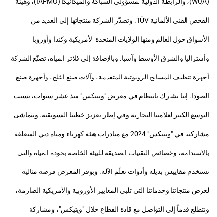
(WQA)، والرابطة الدولية لمسؤولي السباكة والميكانيكا (IAPMO)، وهيئة
الفحص الفني الألمانية TÜV. وتصدّر الشركة منتجاتها إلى العديد من
الأسواق حول العالم ومنها الولايات المتحدة الأمريكية وكندا وأوروبا
وأستراليا والشرق الأوسط وآسيا. وبالإضافة إلى فلاتر المياه، تصنّع الشركة
أجهزة تنظيف المسابح الروبوتية المتقدمة، وآلات صنع الثلج، وأجهزة صنع
الصودا. إننا نشارك بانتظام في معرض "ويتيكس" منذ عشر سنوات، بسبب
التوسع الكبير لعلامتنا التجارية وفي إطار تعزيز خطتنا التسويقية. وتتماشى
مشاركتنا في "ويتيكس" 2024 مع مبادرات هيئة كهرباء ومياه دبي المتعلقة
بالاستدامة، وخصائص التقنيات الصديقة للبيئة الخاصة بجودة المياه والتي
تستخدم مقاييس بديلة وأدوات تعلّم الآلة. ويوفر المعرض فرصة مثالية
لعرض منتجاتنا وخدماتنا التي تلبي المعايير الأوروبية والأمريكية الصارمة،
ونتطلع قدماً إلى التواصل مع قادة القطاع خلال "ويتيكس"، ومشاركة