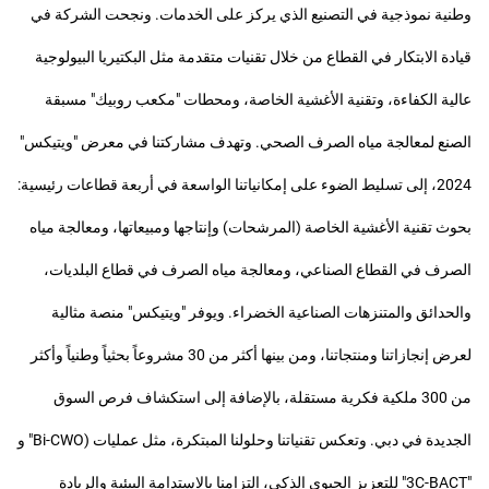
وطنية نموذجية في التصنيع الذي يركز على الخدمات. ونجحت الشركة في
قيادة الابتكار في القطاع من خلال تقنيات متقدمة مثل البكتيريا البيولوجية
عالية الكفاءة، وتقنية الأغشية الخاصة، ومحطات "مكعب روبيك" مسبقة
الصنع لمعالجة مياه الصرف الصحي. وتهدف مشاركتنا في معرض "ويتيكس"
2024، إلى تسليط الضوء على إمكانياتنا الواسعة في أربعة قطاعات رئيسية:
بحوث تقنية الأغشية الخاصة (المرشحات) وإنتاجها ومبيعاتها، ومعالجة مياه
الصرف في القطاع الصناعي، ومعالجة مياه الصرف في قطاع البلديات،
والحدائق والمتنزهات الصناعية الخضراء. ويوفر "ويتيكس" منصة مثالية
لعرض إنجازاتنا ومنتجاتنا، ومن بينها أكثر من 30 مشروعاً بحثياً وطنياً وأكثر
من 300 ملكية فكرية مستقلة، بالإضافة إلى استكشاف فرص السوق
الجديدة في دبي. وتعكس تقنياتنا وحلولنا المبتكرة، مثل عمليات (Bi-CWO" و
"3C-BACT" للتعزيز الحيوي الذكي، التزامنا بالاستدامة البيئية والريادة